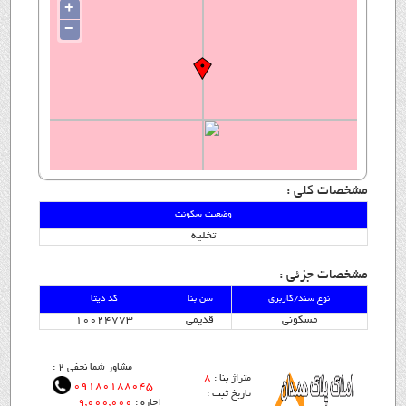
+
−
مشخصات کلی :
وضعیت سکونت
تخلیه
مشخصات جزئی :
نوع سند/کاربری
سن بنا
کد دیتا
مسکونی
قدیمی
10024773
مشاور شما نجفی 2 :
8
متراژ بنا :
09180188045
تاریخ ثبت :
9,000,000
اجاره :