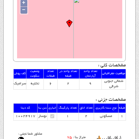
+
−
مشخصات کلی :
تعداد واحد
تعداد واحد در
تعداد
وضعیت
موقعیت جغرافیائی
کف پوش
آپارتمان
طبقه
طبقات
سکونت
شمالی جنوبی
9
2
6
تخلیه
سرامیک
شرقی
مشخصات جزئی :
طبقه
نوع سند/کاربری
تعداد اتاق
تعداد پارکینگ
انباری
سن بنا
کد دیتا
1
مسکونی
2
1
نوساز
10024917
مشاور شما نجفی :
75
متراژ بنا :